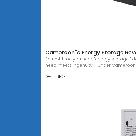
Cameroon''s Energy Storage Revo
So next time you hear "energy storage," do
need meets ingenuity – under Cameroon''
GET PRICE