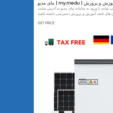
مای مدیو | my.medu 
د، می توانند با ورود به سامانه مای مدیو به آدرس سایت
GET PRICE